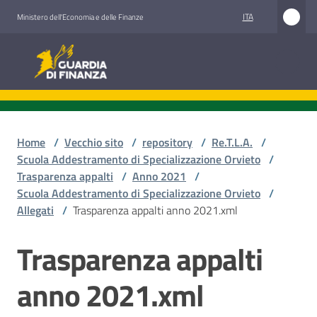
Vai al contenuto
Vai alla navigazione
Vai al footer
ITA
Ministero dell'Economia e delle Finanze
Guardia di Finanza
Home
/
Vecchio sito
/
repository
/
Re.T.L.A.
/
Scuola Addestramento di Specializzazione Orvieto
/
Trasparenza appalti
/
Anno 2021
/
Scuola Addestramento di Specializzazione Orvieto
/
Allegati
/
Trasparenza appalti anno 2021.xml
Trasparenza appalti
anno 2021.xml