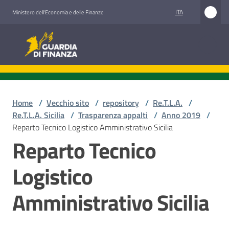
Vai al contenuto
Vai alla navigazione
Vai al footer
ITA
Ministero dell'Economia e delle Finanze
Guardia di Finanza
Home
/
Vecchio sito
/
repository
/
Re.T.L.A.
/
Re.T.L.A. Sicilia
/
Trasparenza appalti
/
Anno 2019
/
Reparto Tecnico Logistico Amministrativo Sicilia
Reparto Tecnico
Logistico
Amministrativo Sicilia