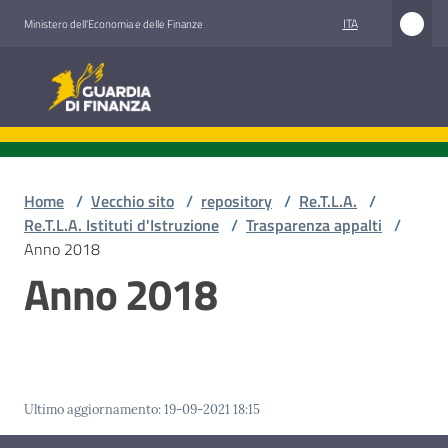
Vai al contenuto
Vai alla navigazione
Vai al footer
ITA
Ministero dell'Economia e delle Finanze
Guardia di Finanza
Home
/
Vecchio sito
/
repository
/
Re.T.L.A.
/
Re.T.L.A. Istituti d'Istruzione
/
Trasparenza appalti
/
Anno 2018
Anno 2018
Ultimo aggiornamento
:
19-09-2021 18:15