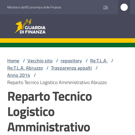
Vai al contenuto
Vai alla navigazione
Vai al footer
ITA
Ministero dell'Economia e delle Finanze
Guardia di Finanza
Home
/
Vecchio sito
/
repository
/
Re.T.L.A.
/
Re.T.L.A. Abruzzo
/
Trasparenza appalti
/
Anno 2014
/
Reparto Tecnico Logistico Amministrativo Abruzzo
Reparto Tecnico
Logistico
Amministrativo