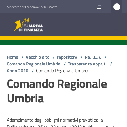
Vai al contenuto
Vai alla navigazione
Vai al footer
ITA
Ministero dell'Economia e delle Finanze
Guardia di Finanza
Home
/
Vecchio sito
/
repository
/
Re.T.L.A.
/
Comando Regionale Umbria
/
Trasparenza appalti
/
Anno 2016
/
Comando Regionale Umbria
Comando Regionale
Umbria
Adempimento degli obblighi normativi previsti dalla
Deliberazione n. 26 del 22 maggio 2013 (pubblicata nella