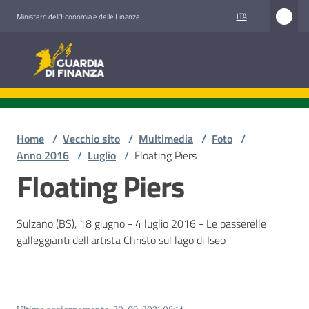
Vai al contenuto
Vai alla navigazione
Vai al footer
ITA
Ministero dell'Economia e delle Finanze
Guardia di Finanza
Home
/
Vecchio sito
/
Multimedia
/
Foto
/
Anno 2016
/
Luglio
/
Floating Piers
Floating Piers
Sulzano (BS), 18 giugno - 4 luglio 2016 - Le passerelle
galleggianti dell'artista Christo sul lago di Iseo