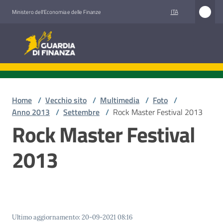
Vai al contenuto
Vai alla navigazione
Vai al footer
ITA
Ministero dell'Economia e delle Finanze
Guardia di Finanza
Home
/
Vecchio sito
/
Multimedia
/
Foto
/
Anno 2013
/
Settembre
/
Rock Master Festival 2013
Rock Master Festival
2013
Ultimo aggiornamento
:
20-09-2021 08:16