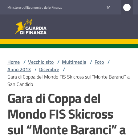
Vai al contenuto
Vai alla navigazione
Vai al footer
ITA
Ministero dell'Economia e delle Finanze
Guardia di Finanza
Home
/
Vecchio sito
/
Multimedia
/
Foto
/
Anno 2013
/
Dicembre
/
Gara di Coppa del Mondo FIS Skicross sul “Monte Baranci” a
San Candido
Gara di Coppa del
Mondo FIS Skicross
sul “Monte Baranci” a