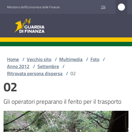
Vai al contenuto
Vai alla navigazione
Vai al footer
ITA
Ministero dell'Economia e delle Finanze
Guardia di Finanza
Home
/
Vecchio sito
/
Multimedia
/
Foto
/
Anno 2012
/
Settembre
/
Ritrovata persona dispersa
/
02
02
Gli operatori preparano il ferito per il trasporto