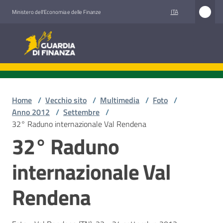
Vai al contenuto
Vai alla navigazione
Vai al footer
ITA
Ministero dell'Economia e delle Finanze
Guardia di Finanza
Home
/
Vecchio sito
/
Multimedia
/
Foto
/
Anno 2012
/
Settembre
/
32° Raduno internazionale Val Rendena
32° Raduno
internazionale Val
Rendena