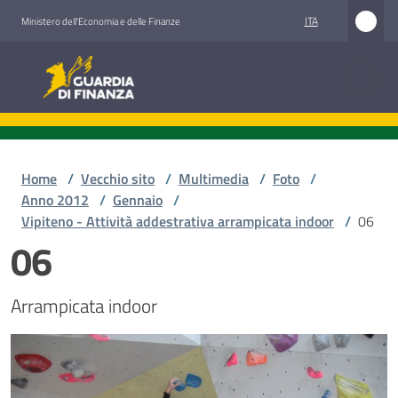
Vai al contenuto
Vai alla navigazione
Vai al footer
ITA
Ministero dell'Economia e delle Finanze
Guardia di Finanza
Home
/
Vecchio sito
/
Multimedia
/
Foto
/
Anno 2012
/
Gennaio
/
Vipiteno - Attività addestrativa arrampicata indoor
/
06
06
Arrampicata indoor