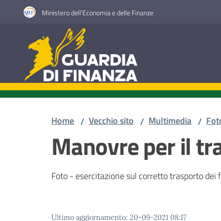
Vai al contenuto
Vai alla navigazione
Vai al footer
Ministero dell'Economia e delle Finanze
Guardia di Finanza
Home
Vecchio sito
Multimedia
Fot
/
/
/
Manovre per il tr
Foto - esercitazione sul corretto trasporto dei
Ultimo aggiornamento
:
20-09-2021 08:17