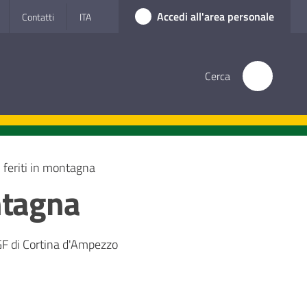
Accedi all'area personale
Contatti
ITA
Cerca
i feriti in montagna
ontagna
AGF di Cortina d'Ampezzo