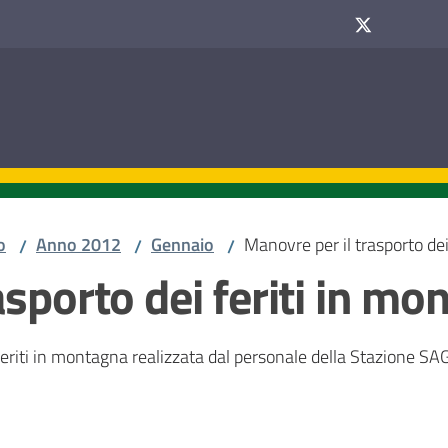
o
Anno 2012
Gennaio
Manovre per il trasporto de
/
/
/
asporto dei feriti in m
 feriti in montagna realizzata dal personale della Stazione S