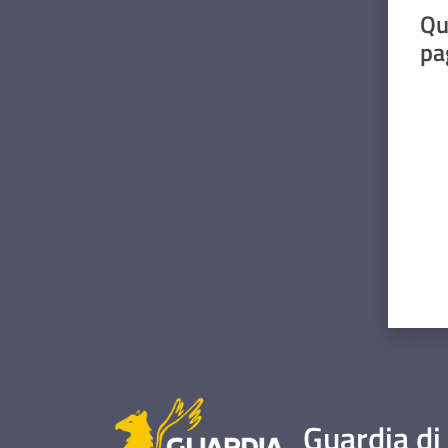
Qu
pa
Valut
Guardia di