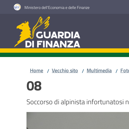
Vai al contenuto
Vai alla navigazione
Vai al footer
Ministero dell'Economia e delle Finanze
Guardia di Finanza
Home
Vecchio sito
Multimedia
Fot
/
/
/
08
Soccorso di alpinista infortunatosi ne