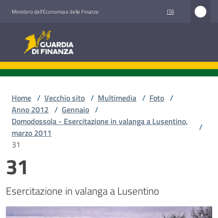
Vai al contenuto
Vai alla navigazione
Vai al footer
ITA
Ministero dell'Economia e delle Finanze
Guardia di Finanza
Home
/
Vecchio sito
/
Multimedia
/
Foto
/
Anno 2012
/
Gennaio
/
Domodossola - Esercitazione in valanga a Lusentino,
/
marzo 2011
31
31
Esercitazione in valanga a Lusentino