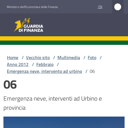
Vai al contenuto
Vai alla navigazione
Vai al footer
ITA
Ministero dell'Economia e delle Finanze
Guardia di Finanza
Home
/
Vecchio sito
/
Multimedia
/
Foto
/
Anno 2012
/
Febbraio
/
Emergenza neve, intervento ad urbino
/
06
06
Emergenza neve, interventi ad Urbino e 
provincia