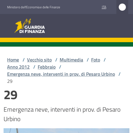
Vai al contenuto
Vai alla navigazione
Vai al footer
ITA
Ministero dell'Economia e delle Finanze
Guardia di Finanza
Home
/
Vecchio sito
/
Multimedia
/
Foto
/
Anno 2012
/
Febbraio
/
Emergenza neve, interventi in prov. di Pesaro Urbino
/
29
29
Emergenza neve, interventi in prov. di Pesaro 
Urbino