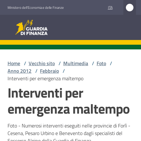
Vai al contenuto
Vai alla navigazione
Vai al footer
ITA
Ministero dell'Economia e delle Finanze
Guardia di Finanza
Home
/
Vecchio sito
/
Multimedia
/
Foto
/
Anno 2012
/
Febbraio
/
Interventi per emergenza maltempo
Interventi per
emergenza maltempo
Foto - Numerosi interventi eseguiti nelle provincie di Forlì -
Cesena, Pesaro Urbino e Benevento dagli specialisti del
Soccorso Alpino della Guardia di Finanza