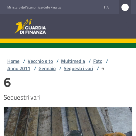
Vai al contenuto
Vai alla navigazione
Vai al footer
ITA
Ministero dell'Economia e delle Finanze
Guardia di Finanza
Home
/
Vecchio sito
/
Multimedia
/
Foto
/
Anno 2011
/
Gennaio
/
Sequestri vari
/
6
6
Sequestri vari