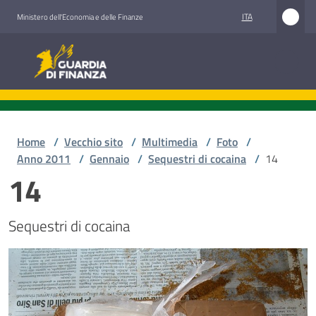
Vai al contenuto
Vai alla navigazione
Vai al footer
ITA
Ministero dell'Economia e delle Finanze
Guardia di Finanza
Home
/
Vecchio sito
/
Multimedia
/
Foto
/
Anno 2011
/
Gennaio
/
Sequestri di cocaina
/
14
14
Sequestri di cocaina