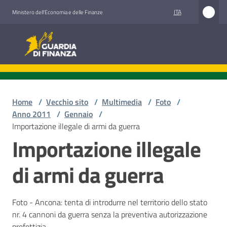
Vai al contenuto
Vai alla navigazione
Vai al footer
ITA
Ministero dell'Economia e delle Finanze
Guardia di Finanza
Home
/
Vecchio sito
/
Multimedia
/
Foto
/
Anno 2011
/
Gennaio
/
Importazione illegale di armi da guerra
Importazione illegale
di armi da guerra
Foto - Ancona: tenta di introdurre nel territorio dello stato
nr. 4 cannoni da guerra senza la preventiva autorizzazione
prefettizia