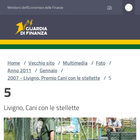
Vai al contenuto
Vai alla navigazione
Vai al footer
ITA
Ministero dell'Economia e delle Finanze
Guardia di Finanza
Home
/
Vecchio sito
/
Multimedia
/
Foto
/
Anno 2011
/
Gennaio
/
2007 - Livigno, Premio Cani con le stellette
/
5
5
Livigno, Cani con le stellette