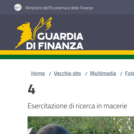
Vai al contenuto
Vai alla navigazione
Vai al footer
Ministero dell'Economia e delle Finanze
Guardia di Finanza
Home
Vecchio sito
Multimedia
Fot
/
/
/
4
Esercitazione di ricerca in macerie