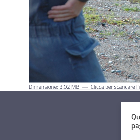
Dimensione: 3.02 MB
—
Clicca per scaricare 
Qu
pa
Valut