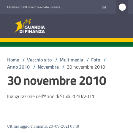
Vai al contenuto
Vai alla navigazione
Vai al footer
ITA
Ministero dell'Economia e delle Finanze
Guardia di Finanza
Home
/
Vecchio sito
/
Multimedia
/
Foto
/
Anno 2010
/
Novembre
/
30 novembre 2010
30 novembre 2010
Inaugurazione dell'Anno di Studi 2010/2011
Ultimo aggiornamento
:
20-09-2021 08:18