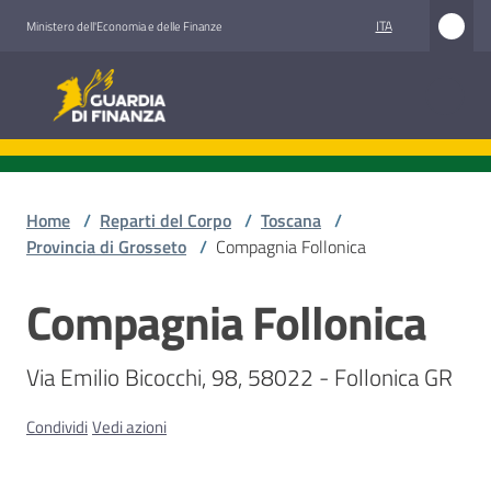
Vai al contenuto
Vai alla navigazione
Vai al footer
ITA
Ministero dell'Economia e delle Finanze
Guardia di Finanza
Guardia di Finanza
Chi
siamo
Home
/
Reparti del Corpo
/
Toscana
/
Provincia di Grosseto
/
Compagnia Follonica
Compagnia Follonica
Cosa
Salta al contenuto
facciamo
Via Emilio Bicocchi, 98, 58022 - Follonica GR
Comunicazione
Condividi
Vedi azioni
e
media