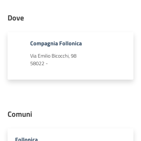
Dove
Concorsi
Compagnia Follonica
Istituti
di
Via Emilio Bicocchi, 98
formazione
58022 -
Contatti
Comuni
Seguici
su
Follonica