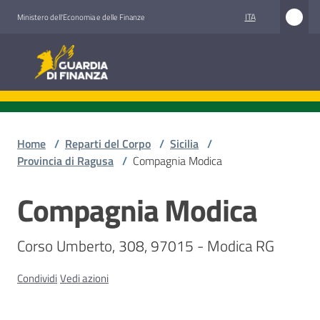
Vai al contenuto
Vai alla navigazione
Vai al footer
ITA
Ministero dell'Economia e delle Finanze
Guardia di Finanza
Guardia di Finanza
Chi
siamo
Home
/
Reparti del Corpo
/
Sicilia
/
Provincia di Ragusa
/
Compagnia Modica
Compagnia Modica
Cosa
Salta al contenuto
facciamo
Corso Umberto, 308, 97015 - Modica RG
Comunicazione
Condividi
Vedi azioni
e
media