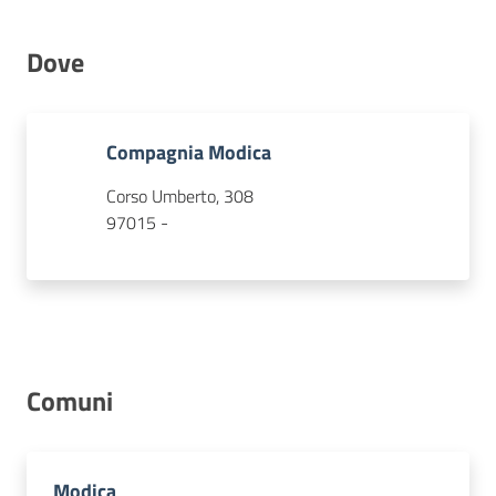
Dove
Concorsi
Compagnia Modica
Istituti
di
Corso Umberto, 308
formazione
97015 -
Contatti
Comuni
Seguici
su
Modica