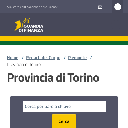
Vai al contenuto
Vai alla navigazione
Vai al footer
ITA
Ministero dell'Economia e delle Finanze
Guardia di Finanza
Guardia di Finanza
Chi
siamo
Home
/
Reparti del Corpo
/
Piemonte
/
Provincia di Torino
Provincia di Torino
Cosa
facciamo
Comunicazione
e
Cerca
media