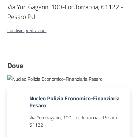
Via Yuri Gagarin, 100-Loc.Torraccia, 61122 - 
Pesaro PU
Concorsi
Condividi
Vedi azioni
Istituti
di
formazione
Dove
Contatti
Nucleo Polizia Economico-Finanziaria
Pesaro
Via Yuri Gagarin, 100-Loc.Torraccia - Pesaro
Seguici
61122 -
su