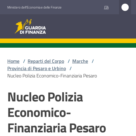
Vai al contenuto
Vai alla navigazione
Vai al footer
ITA
Ministero dell'Economia e delle Finanze
Guardia di Finanza
Guardia di Finanza
Chi
siamo
Home
/
Reparti del Corpo
/
Marche
/
Provincia di Pesaro e Urbino
/
Nucleo Polizia Economico-Finanziaria Pesaro
Cosa
Nucleo Polizia
facciamo
Salta al contenuto
Economico-
Comunicazione
Finanziaria Pesaro
e
media