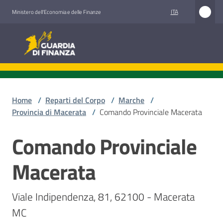
Vai al contenuto
Vai alla navigazione
Vai al footer
ITA
Ministero dell'Economia e delle Finanze
Guardia di Finanza
Guardia di Finanza
Chi
siamo
Home
/
Reparti del Corpo
/
Marche
/
Provincia di Macerata
/
Comando Provinciale Macerata
Comando Provinciale
Cosa
Salta al contenuto
facciamo
Macerata
Comunicazione
Viale Indipendenza, 81, 62100 - Macerata 
e
MC
media