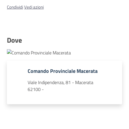
Condividi
Vedi azioni
Concorsi
Dove
Istituti
di
formazione
Comando Provinciale Macerata
Viale Indipendenza, 81 - Macerata
62100 -
Contatti
Seguici
su