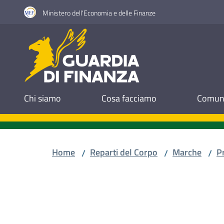
Vai al contenuto
Vai alla navigazione
Vai al footer
Ministero dell'Economia e delle Finanze
Guardia di Finanza
Chi siamo
Cosa facciamo
Comuni
Home
Reparti del Corpo
Marche
P
/
/
/
Salta al contenuto