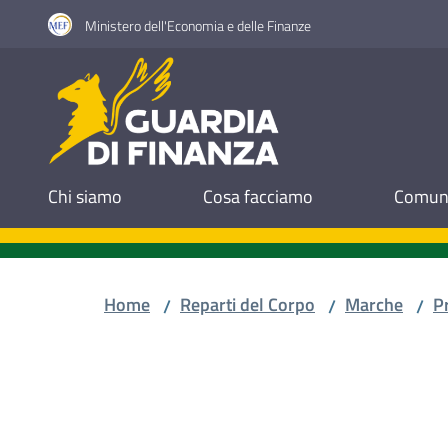
Vai al contenuto
Vai alla navigazione
Vai al footer
Ministero dell'Economia e delle Finanze
Guardia di Finanza
Chi siamo
Cosa facciamo
Comuni
Home
Reparti del Corpo
Marche
P
/
/
/
Salta al contenuto