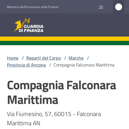
Vai al contenuto
Vai alla navigazione
Vai al footer
ITA
Ministero dell'Economia e delle Finanze
Guardia di Finanza
Guardia di Finanza
Chi
siamo
Home
/
Reparti del Corpo
/
Marche
/
Provincia di Ancona
/
Compagnia Falconara Marittima
Compagnia Falconara
Cosa
Salta al contenuto
facciamo
Marittima
Comunicazione
Via Fiumesino, 57, 60015 - Falconara 
e
Marittima AN
media