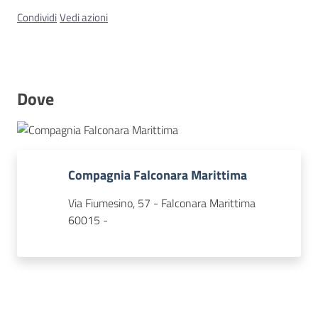
Condividi
Vedi azioni
Concorsi
Dove
Istituti
di
formazione
Compagnia Falconara Marittima
Via Fiumesino, 57 - Falconara Marittima
60015 -
Contatti
Seguici
su