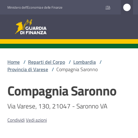
Vai al contenuto
Vai alla navigazione
Vai al footer
ITA
Ministero dell'Economia e delle Finanze
Guardia di Finanza
Guardia di Finanza
Chi
siamo
Home
/
Reparti del Corpo
/
Lombardia
/
Provincia di Varese
/
Compagnia Saronno
Compagnia Saronno
Cosa
Salta al contenuto
facciamo
Via Varese, 130, 21047 - Saronno VA
Comunicazione
Condividi
Vedi azioni
e
media