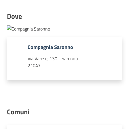
Dove
Concorsi
Istituti
Compagnia Saronno
di
formazione
Via Varese, 130 - Saronno
21047 -
Contatti
Comuni
Seguici
su