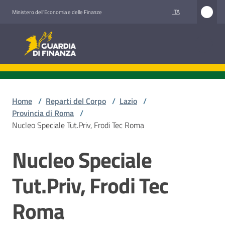
Vai al contenuto
Vai alla navigazione
Vai al footer
ITA
Ministero dell'Economia e delle Finanze
Guardia di Finanza
Guardia di Finanza
Chi
siamo
Home
/
Reparti del Corpo
/
Lazio
/
Provincia di Roma
/
Nucleo Speciale Tut.Priv, Frodi Tec Roma
Cosa
Nucleo Speciale
facciamo
Salta al contenuto
Tut.Priv, Frodi Tec
Comunicazione
Roma
e
media