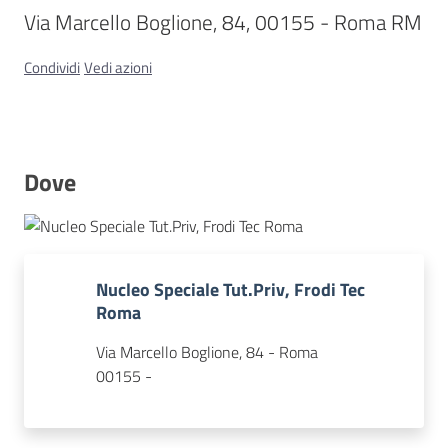
Via Marcello Boglione, 84, 00155 - Roma RM
Concorsi
Condividi
Vedi azioni
Istituti
di
Dove
formazione
Nucleo Speciale Tut.Priv, Frodi Tec
Roma
Contatti
Via Marcello Boglione, 84 - Roma
00155 -
Seguici
su