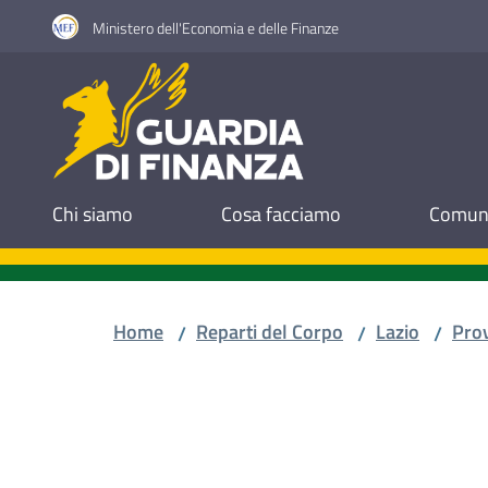
Vai al contenuto
Vai alla navigazione
Vai al footer
Ministero dell'Economia e delle Finanze
Guardia di Finanza
Chi siamo
Cosa facciamo
Comuni
Home
Reparti del Corpo
Lazio
Prov
/
/
/
Salta al contenuto