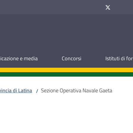
cazione e media
Concorsi
Istituti di f
incia di Latina
Sezione Operativa Navale Gaeta
/