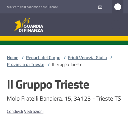
Vai al contenuto
Vai alla navigazione
Vai al footer
ITA
Ministero dell'Economia e delle Finanze
Guardia di Finanza
Guardia di Finanza
Chi
siamo
Home
/
Reparti del Corpo
/
Friuli Venezia Giulia
/
Provincia di Trieste
/
II Gruppo Trieste
II Gruppo Trieste
Cosa
Salta al contenuto
facciamo
Molo Fratelli Bandiera, 15, 34123 - Trieste TS
Comunicazione
Condividi
Vedi azioni
e
media