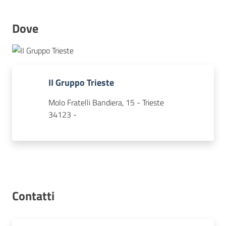
Dove
Concorsi
Istituti
II Gruppo Trieste
di
formazione
Molo Fratelli Bandiera, 15 - Trieste
34123 -
Contatti
Contatti
Seguici
su