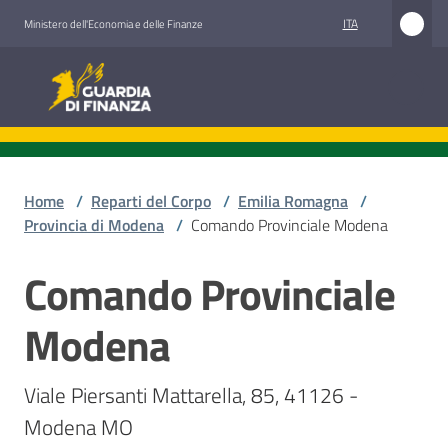
Vai al contenuto
Vai alla navigazione
Vai al footer
ITA
Ministero dell'Economia e delle Finanze
Guardia di Finanza
Guardia di Finanza
Chi
siamo
Home
/
Reparti del Corpo
/
Emilia Romagna
/
Provincia di Modena
/
Comando Provinciale Modena
Comando Provinciale
Cosa
Salta al contenuto
facciamo
Modena
Comunicazione
Viale Piersanti Mattarella, 85, 41126 - 
e
Modena MO
media