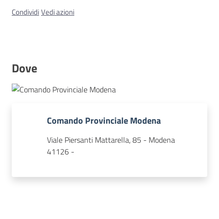
Condividi
Vedi azioni
Concorsi
Dove
Istituti
di
formazione
Comando Provinciale Modena
Viale Piersanti Mattarella, 85 - Modena
41126 -
Contatti
Seguici
su