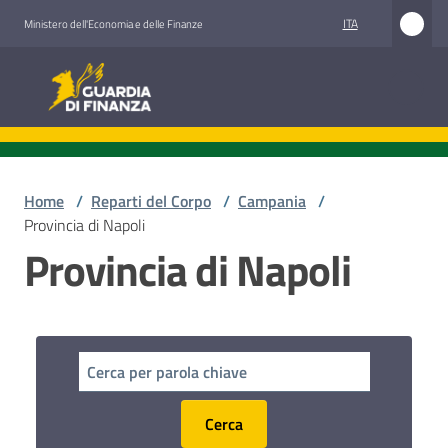
Vai al contenuto
Vai alla navigazione
Vai al footer
ITA
Ministero dell'Economia e delle Finanze
Guardia di Finanza
Guardia di Finanza
Chi
siamo
Home
/
Reparti del Corpo
/
Campania
/
Provincia di Napoli
Provincia di Napoli
Cosa
facciamo
Comunicazione
e
Cerca
media