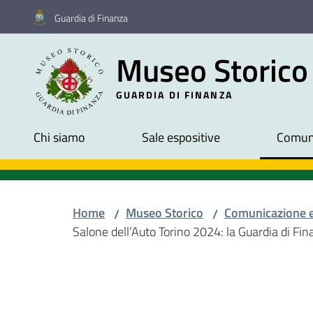
Vai al contenuto
Vai alla navigazione
Vai al footer
Guardia di Finanza
Museo Storico
GUARDIA DI FINANZA
Chi siamo
Sale espositive
Comuni
Home
Museo Storico
Comunicazione 
/
/
Salone dell’Auto Torino 2024: la Guardia di Fi
Salta al contenuto