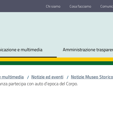
Chi siamo
Cosa facciamo
Comunic
cazione e multimedia
Amministrazione traspare
e multimedia
Notizie ed eventi
Notizie Museo Storic
/
/
nanza partecipa con auto d’epoca del Corpo.