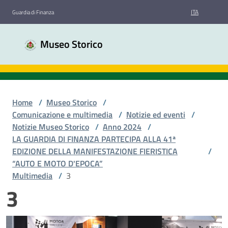
Vai al contenuto
Vai alla navigazione
Vai al footer
ITA
Guardia di Finanza
Museo
Museo Storico
Storico
Guardia
di
Finanza
Home
/
Museo Storico
/
Comunicazione e multimedia
/
Notizie ed eventi
/
Notizie Museo Storico
/
Anno 2024
/
Chi
LA GUARDIA DI FINANZA PARTECIPA ALLA 41ª
siamo
EDIZIONE DELLA MANIFESTAZIONE FIERISTICA
/
“AUTO E MOTO D'EPOCA”
Multimedia
/
3
Sale
3
espositive