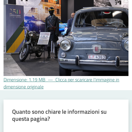
Comunicazione
e
multimedia
Amministrazione
trasparente
Dimensione: 1.19 MB
—
Clicca per scaricare l'immagine in
Chi siamo
dimensione originale
Cosa facciamo
Quanto sono chiare le informazioni su
questa pagina?
Comunicazione
Valuta da 1 a 5 stelle
e media