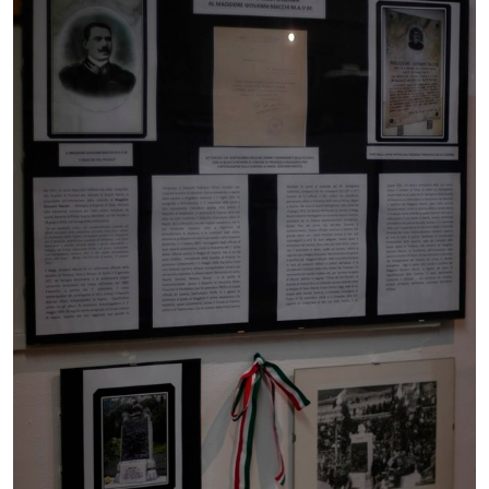
Comunicazione
e
multimedia
Amministrazione
trasparente
Chi siamo
Cosa facciamo
Comunicazione
e media