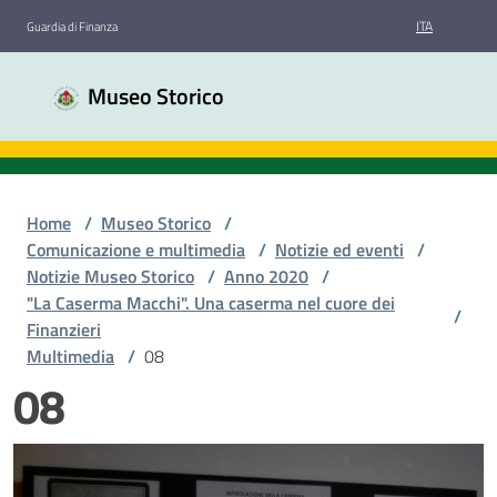
Vai al contenuto
Vai alla navigazione
Vai al footer
ITA
Guardia di Finanza
Museo
Museo Storico
Storico
Guardia
di
Finanza
Home
/
Museo Storico
/
Comunicazione e multimedia
/
Notizie ed eventi
/
Notizie Museo Storico
/
Anno 2020
/
Chi
"La Caserma Macchi". Una caserma nel cuore dei
siamo
/
Finanzieri
Multimedia
/
08
08
Sale
espositive