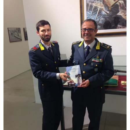
Comunicazione
e
multimedia
Amministrazione
trasparente
Chi siamo
Cosa facciamo
Comunicazione
e media