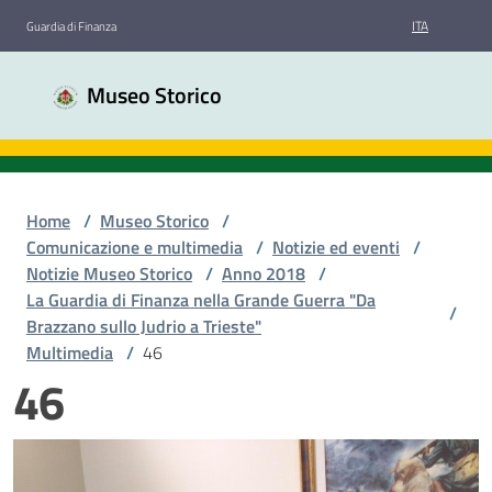
Vai al contenuto
Vai alla navigazione
Vai al footer
ITA
Guardia di Finanza
Museo
Museo Storico
Storico
Guardia
di
Finanza
Home
/
Museo Storico
/
Comunicazione e multimedia
/
Notizie ed eventi
/
Notizie Museo Storico
/
Anno 2018
/
Chi
La Guardia di Finanza nella Grande Guerra "Da
siamo
/
Brazzano sullo Judrio a Trieste"
Multimedia
/
46
46
Sale
espositive