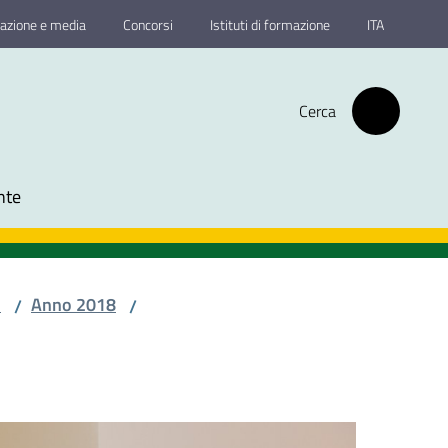
azione e media
Concorsi
Istituti di formazione
ITA
Cerca
nte
o
Anno 2018
/
/