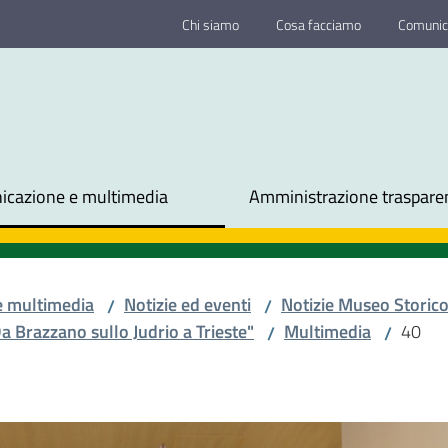
Chi siamo
Cosa facciamo
Comunic
cazione e multimedia
Amministrazione traspare
e multimedia
Notizie ed eventi
Notizie Museo Storic
/
/
a Brazzano sullo Judrio a Trieste"
Multimedia
40
/
/