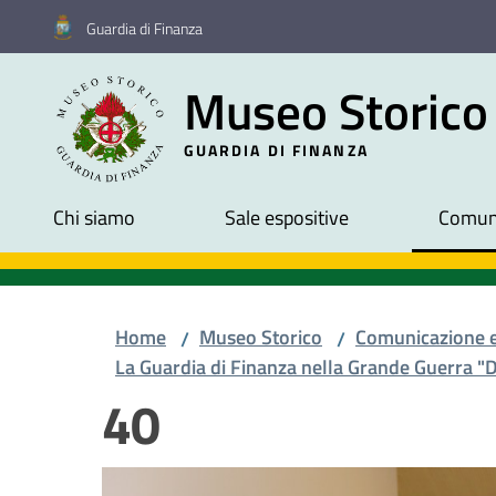
Vai al contenuto
Vai alla navigazione
Vai al footer
Guardia di Finanza
Museo Storico
GUARDIA DI FINANZA
Chi siamo
Sale espositive
Comuni
Home
Museo Storico
Comunicazione 
/
/
La Guardia di Finanza nella Grande Guerra "D
40