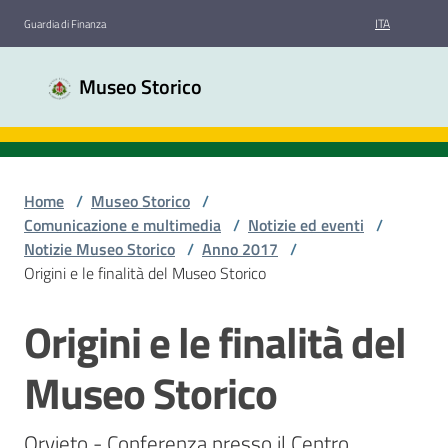
Vai al contenuto
Vai alla navigazione
Vai al footer
ITA
Guardia di Finanza
Museo
Museo Storico
Storico
Guardia
di
Finanza
Home
/
Museo Storico
/
Comunicazione e multimedia
/
Notizie ed eventi
/
Notizie Museo Storico
/
Anno 2017
/
Chi
Origini e le finalità del Museo Storico
siamo
Origini e le finalità del
Salta al contenuto
Sale
Museo Storico
espositive
Orvieto - Conferenza presso il Centro 