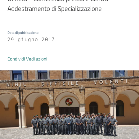
Comunicazione
e
multimedia
Data di pubblicazione
:
29 giugno 2017
Amministrazione
trasparente
Condividi
Vedi azioni
Chi siamo
Cosa facciamo
Comunicazione
e media