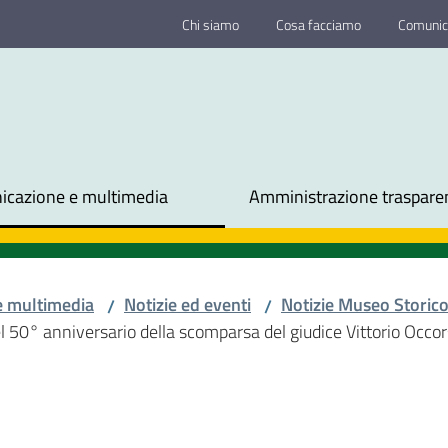
Chi siamo
Cosa facciamo
Comunic
cazione e multimedia
Amministrazione traspare
e multimedia
Notizie ed eventi
Notizie Museo Storic
/
/
l 50° anniversario della scomparsa del giudice Vittorio Occor