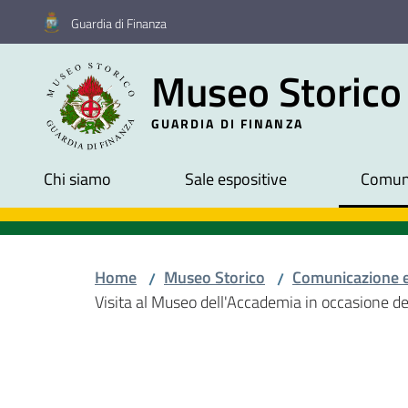
Vai al contenuto
Vai alla navigazione
Vai al footer
Guardia di Finanza
Museo Storico
GUARDIA DI FINANZA
Chi siamo
Sale espositive
Comuni
Home
Museo Storico
Comunicazione 
/
/
Visita al Museo dell'Accademia in occasione de
Salta al contenuto