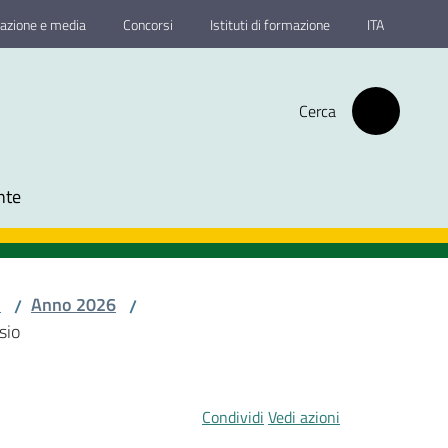
azione e media
Concorsi
Istituti di formazione
ITA
Cerca
nte
o
Anno 2026
/
/
sio
Condividi
Vedi azioni