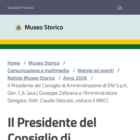
Vai al contenuto
Vai alla navigazione
Vai al footer
ITA
Guardia di Finanza
Museo
Museo Storico
Storico
Guardia
di
Finanza
Home
/
Museo Storico
/
Comunicazione e multimedia
/
Notizie ed eventi
/
Notizie Museo Storico
/
Anno 2026
/
Chi
Il Presidente del Consiglio di Amministrazione di ENI S.p.A.,
siamo
Gen. C.A. (aus.) Giuseppe Zafarana e l'Amministratore
Delegato, Dott. Claudio Descalzi, visitano il MACC
Sale
Il Presidente del
Salta al contenuto
espositive
Consiglio di