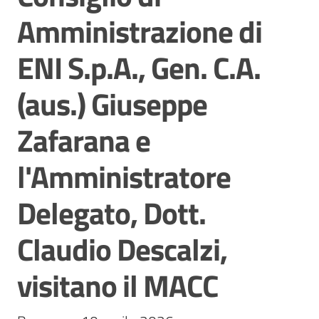
Comunicazione
Amministrazione di
e
multimedia
ENI S.p.A., Gen. C.A.
(aus.) Giuseppe
Amministrazione
trasparente
Zafarana e
l'Amministratore
Chi siamo
Delegato, Dott.
Claudio Descalzi,
Cosa facciamo
visitano il MACC
Comunicazione
e media