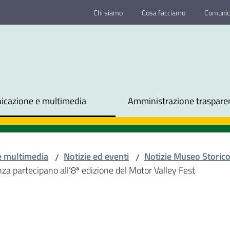
Chi siamo
Cosa facciamo
Comunic
cazione e multimedia
Amministrazione traspare
e multimedia
Notizie ed eventi
Notizie Museo Storic
/
/
nza partecipano all’8ª edizione del Motor Valley Fest