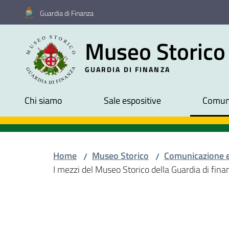
Vai al contenuto
Vai alla navigazione
Vai al footer
Guardia di Finanza
Museo Storico
GUARDIA DI FINANZA
Chi siamo
Sale espositive
Comuni
Home
Museo Storico
Comunicazione 
/
/
I mezzi del Museo Storico della Guardia di fina
Salta al contenuto