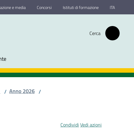
azione e media
Concorsi
Istituti di formazione
ITA
Cerca
nte
o
Anno 2026
/
/
Condividi
Vedi azioni