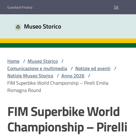
Vai al contenuto
Vai alla navigazione
Vai al footer
ITA
Guardia di Finanza
Museo
Museo Storico
Storico
Guardia
di
Finanza
Home
/
Museo Storico
/
Comunicazione e multimedia
/
Notizie ed eventi
/
Notizie Museo Storico
/
Anno 2026
/
Chi
FIM Superbike World Championship – Pirelli Emilia
siamo
Romagna Round
FIM Superbike World
Salta al contenuto
Sale
espositive
Championship – Pirelli