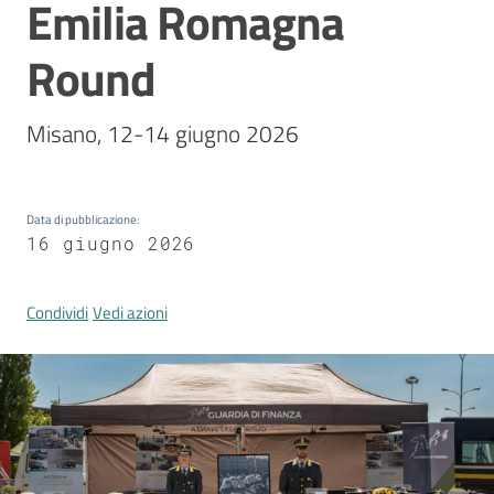
Emilia Romagna
Comunicazione
e
Round
multimedia
Misano, 12-14 giugno 2026
Amministrazione
trasparente
Data di pubblicazione
:
16 giugno 2026
Chi siamo
Condividi
Vedi azioni
Cosa facciamo
Comunicazione
e media