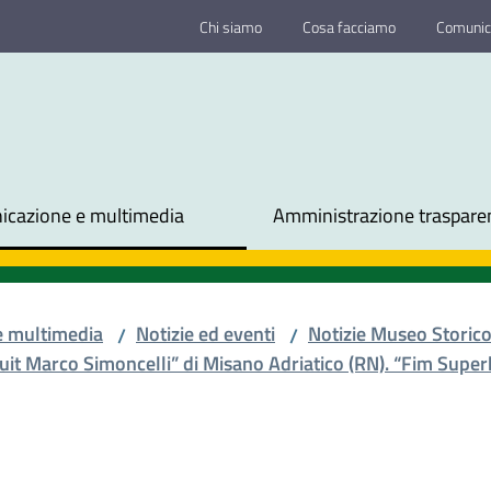
Chi siamo
Cosa facciamo
Comunic
cazione e multimedia
Amministrazione traspare
e multimedia
Notizie ed eventi
Notizie Museo Storic
/
/
uit Marco Simoncelli” di Misano Adriatico (RN). “Fim Super