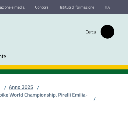
azione e media
Concorsi
Istituti di formazione
ITA
Cerca
nte
o
Anno 2025
/
/
bike World Championship. Pirelli Emilia-
/