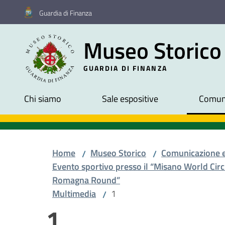
Vai al contenuto
Vai alla navigazione
Vai al footer
Guardia di Finanza
Museo Storico
GUARDIA DI FINANZA
Chi siamo
Sale espositive
Comuni
Home
Museo Storico
Comunicazione 
/
/
Evento sportivo presso il “Misano World Circ
Romagna Round”
Multimedia
1
/
1