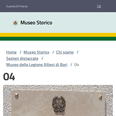
Vai al contenuto
Vai alla navigazione
Vai al footer
ITA
Guardia di Finanza
Museo
Museo Storico
Storico
Guardia
di
Finanza
Home
/
Museo Storico
/
Chi siamo
/
Sezioni distaccate
/
Museo della Legione Allievi di Bari
/
04
Chi
04
siamo
Sale
espositive