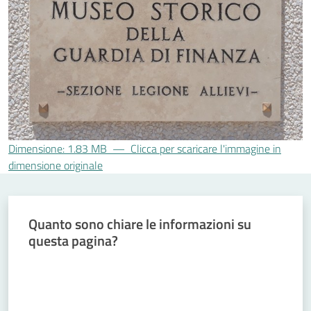
Comunicazione
e
multimedia
Amministrazione
trasparente
Dimensione: 1.83 MB
—
Clicca per scaricare l'immagine in
dimensione originale
Chi siamo
Quanto sono chiare le informazioni su
questa pagina?
Cosa facciamo
Valuta da 1 a 5 stelle
Comunicazione
e media