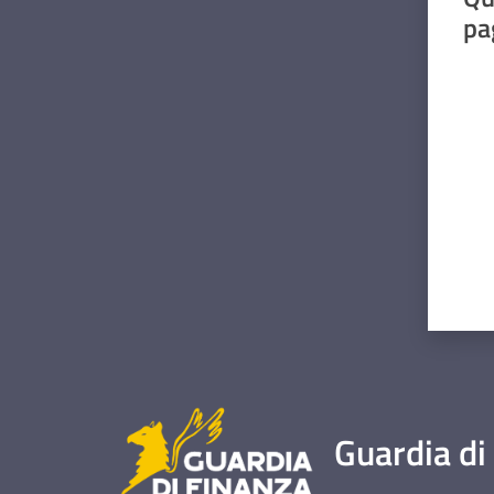
pa
Valut
Guardia di