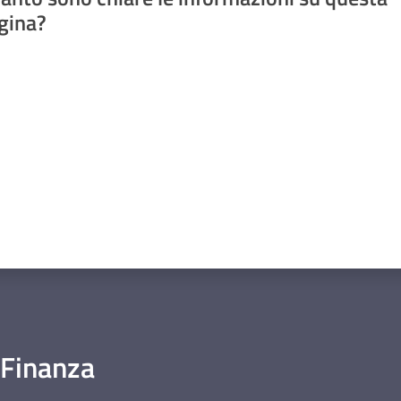
gina?
a da 1 a 5 stelle
 Finanza